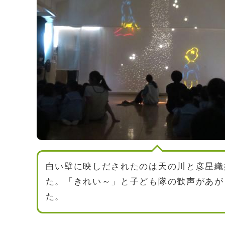
白い壁に映しだされたのは天の川と彦星織
た。「きれい～」と子ども隊の歓声があが
た。