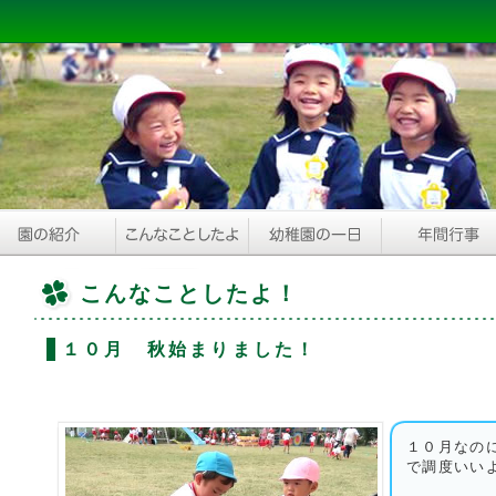
こんなことしたよ！
１０月 秋始まりました！
１０月なの
で調度いい